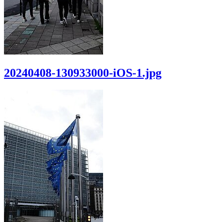
20240408-130933000-iOS-1.jpg