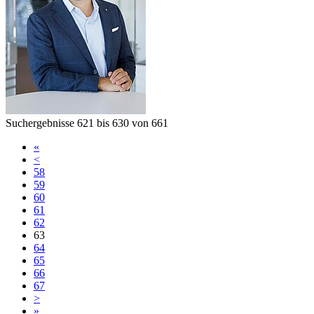
Suchergebnisse
621
bis
630
von
661
«
<
58
59
60
61
62
63
64
65
66
67
>
»