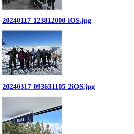
20240117-123812000-iOS.jpg
20240317-093631105-2iOS.jpg