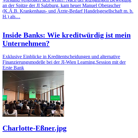
an der Spitze der JI Salzburg, kam heuer Manuel Oberascher
(K.Ä.B. Krankenhaus- und Ärzte-Bedarf Handelsgesellschaft m. b.
H.) als…
Inside Banks: Wie kreditwürdig ist mein
Unternehmen?
Exklusive Einblicke in Kreditentscheidungen und alternative
Finanzierungsmodelle bei der JI‑Wien Learning.Session mit der
Erste Bank
Charlotte-Eßner.jpg