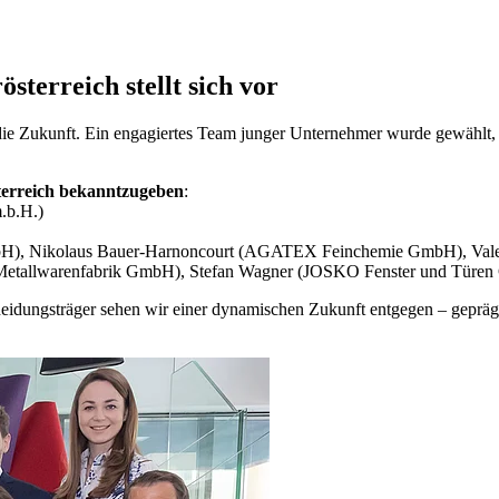
terreich stellt sich vor
die Zukunft. Ein engagiertes Team junger Unternehmer wurde gewählt, d
terreich bekanntzugeben
:
.b.H.)
, Nikolaus Bauer-Harnoncourt (AGATEX Feinchemie GmbH), Valerie
 Metallwarenfabrik GmbH), Stefan Wagner (JOSKO Fenster und Türe
dungsträger sehen wir einer dynamischen Zukunft entgegen – geprägt