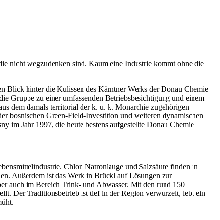
ie nicht wegzudenken sind. Kaum eine Industrie kommt ohne die
en Blick hinter die Kulissen des Kärntner Werks der Donau Chemie
 die Gruppe zu einer umfassenden Betriebsbesichtigung und einem
s dem damals territorial der k. u. k. Monarchie zugehörigen
der bosnischen Green-Field-Investition und weiteren dynamischen
y im Jahr 1997, die heute bestens aufgestellte Donau Chemie
Lebensmittelindustrie. Chlor, Natronlauge und Salzsäure finden in
den. Außerdem ist das Werk in Brückl auf Lösungen zur
ber auch im Bereich Trink- und Abwasser. Mit den rund 150
 Der Traditionsbetrieb ist tief in der Region verwurzelt, lebt ein
müht.