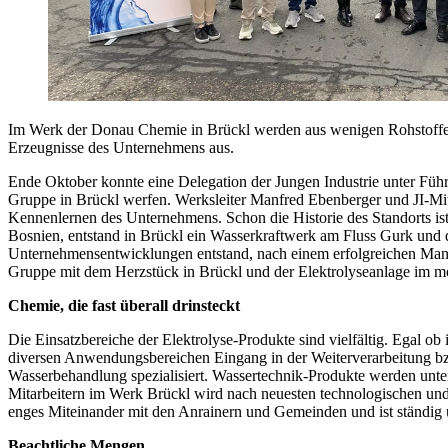
Im Werk der Donau Chemie in Brückl werden aus wenigen Rohstoffen
Erzeugnisse des Unternehmens aus.
Ende Oktober konnte eine Delegation der Jungen Industrie unter Füh
Gruppe in Brückl werfen. Werksleiter Manfred Ebenberger und JI-Mi
Kennenlernen des Unternehmens. Schon die Historie des Standorts ist
Bosnien, entstand in Brückl ein Wasserkraftwerk am Fluss Gurk und 
Unternehmensentwicklungen entstand, nach einem erfolgreichen Mana
Gruppe mit dem Herzstück in Brückl und der Elektrolyseanlage im 
Chemie, die fast überall drinsteckt
Die Einsatzbereiche der Elektrolyse-Produkte sind vielfältig. Egal ob 
diversen Anwendungsbereichen Eingang in der Weiterverarbeitung bz
Wasserbehandlung spezialisiert. Wassertechnik-Produkte werden unt
Mitarbeitern im Werk Brückl wird nach neuesten technologischen und Um
enges Miteinander mit den Anrainern und Gemeinden und ist ständig
Beachtliche Mengen