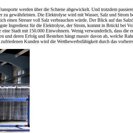
Transporte werden über die Schiene abgewickelt. Und trotzdem passier
cher zu gewährleisten. Die Elektrolyse wird mit Wasser, Salz und Strom
glich einen Streuer voll Salz verbrauchen würde. Der Blick auf das Salzd
igste Ingredienz für die Elektrolyse, der Strom, kommt in Brückl bei 
e eine Stadt mit 150.000 Einwohnern. Wenig verwunderlich, dass die en
anten und deren Erfolg und Bestehen hängt massiv davon ab, welche R
ufriedenen Kunden wird die Wettbewerbsfähigkeit durch das vorherrs