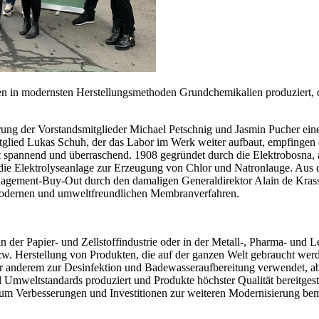
 in modernsten Herstellungsmethoden Grundchemikalien produziert, d
rung der Vorstandsmitglieder Michael Petschnig und Jasmin Pucher ein
tglied Lukas Schuh, der das Labor im Werk weiter aufbaut, empfingen
 spannend und überraschend. 1908 gegründet durch die Elektrobosna, au
die Elektrolyseanlage zur Erzeugung von Chlor und Natronlauge. Aus 
gement-Buy-Out durch den damaligen Generaldirektor Alain de Krassn
modernen und umweltfreundlichen Membranverfahren.
in der Papier- und Zellstoffindustrie oder in der Metall-, Pharma- und 
w. Herstellung von Produkten, die auf der ganzen Welt gebraucht wer
er anderem zur Desinfektion und Badewasseraufbereitung verwendet, a
weltstandards produziert und Produkte höchster Qualität bereitgestellt.
 um Verbesserungen und Investitionen zur weiteren Modernisierung be