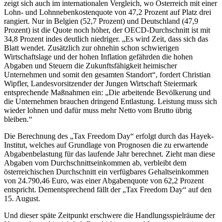
zeigt sich auch im internationalen Vergleich, wo Österreich mit einer
Lohn- und Lohnnebenkostenquote von 47,2 Prozent auf Platz drei
rangiert. Nur in Belgien (52,7 Prozent) und Deutschland (47,9
Prozent) ist die Quote noch höher, der OECD-Durchschnitt ist mit
34,8 Prozent indes deutlich niedriger. „Es wird Zeit, dass sich das
Blatt wendet. Zusätzlich zur ohnehin schon schwierigen
Wirtschaftslage und der hohen Inflation gefährden die hohen
Abgaben und Steuern die Zukunftsfähigkeit heimischer
Unternehmen und somit den gesamten Standort“, fordert Christian
Wipfler, Landesvorsitzender der Jungen Wirtschaft Steiermark
entsprechende Maßnahmen ein: „Die arbeitende Bevölkerung und
die Unternehmen brauchen dringend Entlastung. Leistung muss sich
wieder lohnen und dafür muss mehr Netto vom Brutto übrig
bleiben.“
Die Berechnung des „Tax Freedom Day“ erfolgt durch das Hayek-
Institut, welches auf Grundlage von Prognosen die zu erwartende
Abgabenbelastung für das laufende Jahr berechnet. Zieht man diese
Abgaben vom Durchschnittseinkommen ab, verbleibt dem
österreichischen Durchschnitt ein verfügbares Gehaltseinkommen
von 24.790,46 Euro, was einer Abgabenquote von 62,2 Prozent
entspricht. Dementsprechend fällt der „Tax Freedom Day“ auf den
15. August.
Und dieser späte Zeitpunkt erschwere die Handlungsspielräume der