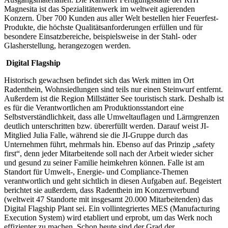
Magnesita ist das Spezialitätenwerk im weltweit agierenden
Konzern. Über 700 Kunden aus aller Welt bestellen hier Feuerfest-
Produkte, die höchste Qualitätsanforderungen erfüllen und für
besondere Einsatzbereiche, beispielsweise in der Stahl- oder
Glasherstellung, herangezogen werden.
Digital Flagship
Historisch gewachsen befindet sich das Werk mitten im Ort
Radenthein, Wohnsiedlungen sind teils nur einen Steinwurf entfernt.
Außerdem ist die Region Millstätter See touristisch stark. Deshalb ist
es für die Verantwortlichen am Produktionsstandort eine
Selbstverständlichkeit, dass alle Umweltauflagen und Lärmgrenzen
deutlich unterschritten bzw. übererfüllt werden. Darauf weist JI-
Mitglied Julia Falle, während sie die JI-Gruppe durch das
Unternehmen führt, mehrmals hin. Ebenso auf das Prinzip „safety
first“, denn jeder Mitarbeitende soll nach der Arbeit wieder sicher
und gesund zu seiner Familie heimkehren können. Falle ist am
Standort für Umwelt-, Energie- und Compliance-Themen
verantwortlich und geht sichtlich in diesen Aufgaben auf. Begeistert
berichtet sie außerdem, dass Radenthein im Konzernverbund
(weltweit 47 Standorte mit insgesamt 20.000 Mitarbeitenden) das
Digital Flagship Plant sei. Ein vollintegriertes MES (Manufacturing
Execution System) wird etabliert und erprobt, um das Werk noch
effizienter zu machen. Schon heute sind der Grad der