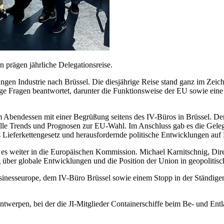
 prägen jährliche Delegationsreise.
 Jungen Industrie nach Brüssel. Die diesjährige Reise stand ganz im Z
e Fragen beantwortet, darunter die Funktionsweise der EU sowie eine 
nem Abendessen mit einer Begrüßung seitens des IV-Büros in Brüssel. D
uelle Trends und Prognosen zur EU-Wahl. Im Anschluss gab es die Gele
 Lieferkettengesetz und herausfordernde politische Entwicklungen auf
es weiter in die Europäischen Kommission. Michael Karnitschnig, Dir
über globale Entwicklungen und die Position der Union in geopolitisc
inesseurope, dem IV-Büro Brüssel sowie einem Stopp in der Ständigen
twerpen, bei der die JI-Mitglieder Containerschiffe beim Be- und Ent