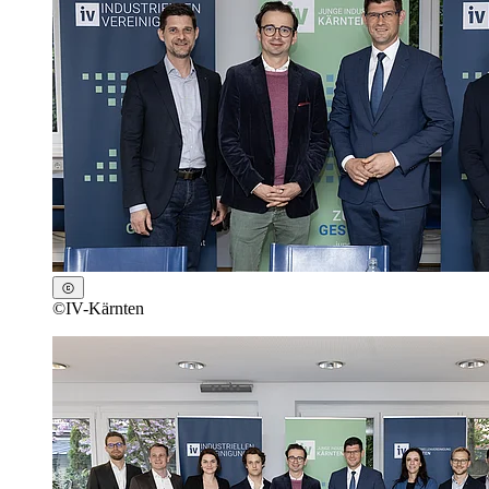
©
IV-Kärnten