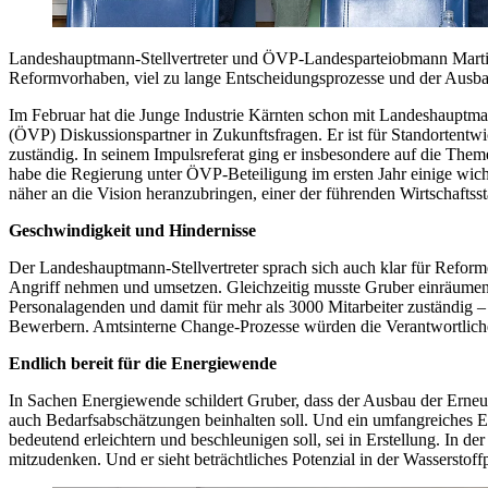
Landeshauptmann-Stellvertreter und ÖVP-Landesparteiobmann Martin 
Reformvorhaben, viel zu lange Entscheidungsprozesse und der Ausb
Im Februar hat die Junge Industrie Kärnten schon mit Landeshauptma
(ÖVP) Diskussionspartner in Zukunftsfragen. Er ist für Standortent
zuständig. In seinem Impulsreferat ging er insbesondere auf die Th
habe die Regierung unter ÖVP-Beteiligung im ersten Jahr einige wic
näher an die Vision heranzubringen, einer der führenden Wirtschaftsst
Geschwindigkeit und Hindernisse
Der Landeshauptmann-Stellvertreter sprach sich auch klar für Refo
Angriff nehmen und umsetzen. Gleichzeitig musste Gruber einräumen,
Personalagenden und damit für mehr als 3000 Mitarbeiter zuständig –
Bewerbern. Amtsinterne Change-Prozesse würden die Verantwortlichen
Endlich bereit für die Energiewende
In Sachen Energiewende schildert Gruber, dass der Ausbau der Erneue
auch Bedarfsabschätzungen beinhalten soll. Und ein umfangreiches E
bedeutend erleichtern und beschleunigen soll, sei in Erstellung. In 
mitzudenken. Und er sieht beträchtliches Potenzial in der Wasserstof