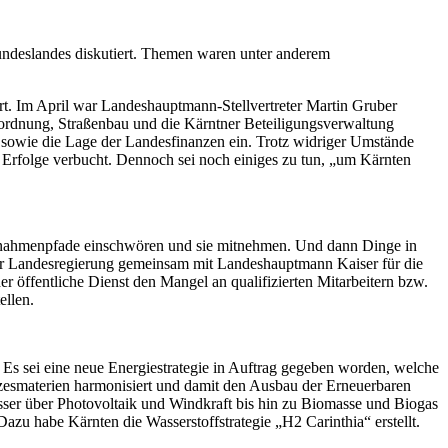
undeslandes diskutiert. Themen waren unter anderem
rt. Im April war Landeshauptmann-Stellvertreter Martin Gruber
mordnung, Straßenbau und die Kärntner Beteiligungsverwaltung
 sowie die Lage der Landesfinanzen ein. Trotz widriger Umstände
 Erfolge verbucht. Dennoch sei noch einiges zu tun, „um Kärnten
aßnahmenpfade einschwören und sie mitnehmen. Und dann Dinge in
tner Landesregierung gemeinsam mit Landeshauptmann Kaiser für die
 öffentliche Dienst den Mangel an qualifizierten Mitarbeitern bzw.
ellen.
 Es sei eine neue Energiestrategie in Auftrag gegeben worden, welche
tzesmaterien harmonisiert und damit den Ausbau der Erneuerbaren
Wasser über Photovoltaik und Windkraft bis hin zu Biomasse und Biogas
azu habe Kärnten die Wasserstoffstrategie „H2 Carinthia“ erstellt.