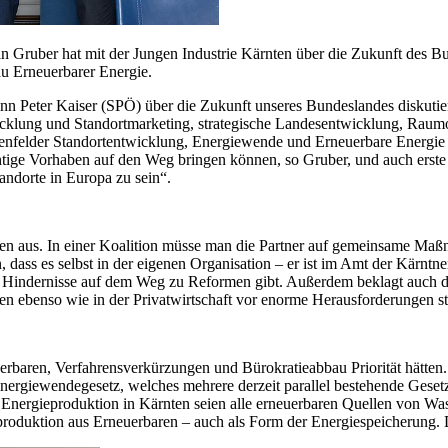
Gruber hat mit der Jungen Industrie Kärnten über die Zukunft des B
au Erneuerbarer Energie.
nn Peter Kaiser (SPÖ) über die Zukunft unseres Bundeslandes diskutie
wicklung und Standortmarketing, strategische Landesentwicklung, Rau
emenfelder Standortentwicklung, Energiewende und Erneuerbare Energie
htige Vorhaben auf den Weg bringen können, so Gruber, und auch erste
andorte in Europa zu sein“.
rmen aus. In einer Koalition müsse man die Partner auf gemeinsame M
 dass es selbst in der eigenen Organisation – er ist im Amt der Kärn
 Hindernisse auf dem Weg zu Reformen gibt. Außerdem beklagt auch der
 ebenso wie in der Privatwirtschaft vor enorme Herausforderungen st
rbaren, Verfahrensverkürzungen und Bürokratieabbau Priorität hätten.
nergiewendegesetz, welches mehrere derzeit parallel bestehende Gese
der Energieproduktion in Kärnten seien alle erneuerbaren Quellen von 
fproduktion aus Erneuerbaren – auch als Form der Energiespeicherung. D