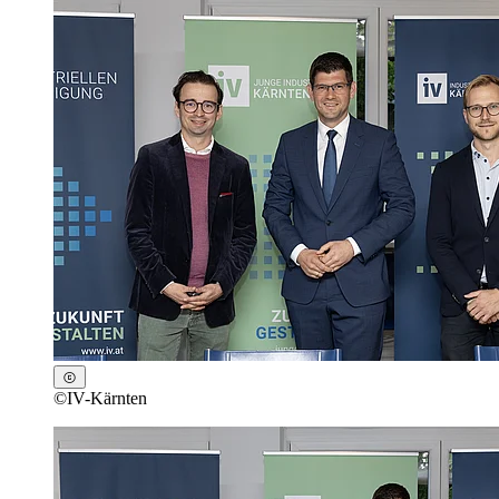
©
IV-Kärnten