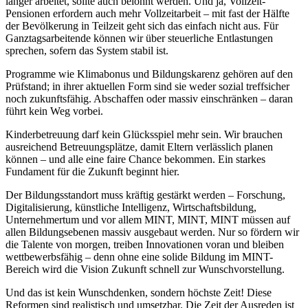
länger arbeitet, sollte auch belohnt werden. Und ja, Vollzeit-
Pensionen erfordern auch mehr Vollzeitarbeit – mit fast der Hälfte
der Bevölkerung in Teilzeit geht sich das einfach nicht aus. Für
Ganztagsarbeitende können wir über steuerliche Entlastungen
sprechen, sofern das System stabil ist.
Programme wie Klimabonus und Bildungskarenz gehören auf den
Prüfstand; in ihrer aktuellen Form sind sie weder sozial treffsicher
noch zukunftsfähig. Abschaffen oder massiv einschränken – daran
führt kein Weg vorbei.
Kinderbetreuung darf kein Glücksspiel mehr sein. Wir brauchen
ausreichend Betreuungsplätze, damit Eltern verlässlich planen
können – und alle eine faire Chance bekommen. Ein starkes
Fundament für die Zukunft beginnt hier.
Der Bildungsstandort muss kräftig gestärkt werden – Forschung,
Digitalisierung, künstliche Intelligenz, Wirtschaftsbildung,
Unternehmertum und vor allem MINT, MINT, MINT müssen auf
allen Bildungsebenen massiv ausgebaut werden. Nur so fördern wir
die Talente von morgen, treiben Innovationen voran und bleiben
wettbewerbsfähig – denn ohne eine solide Bildung im MINT-
Bereich wird die Vision Zukunft schnell zur Wunschvorstellung.
Und das ist kein Wunschdenken, sondern höchste Zeit! Diese
Reformen sind realistisch und umsetzbar. Die Zeit der Ausreden ist